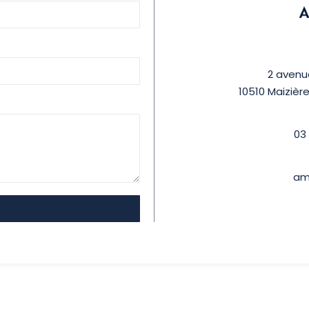
2 avenu
10510 Maizièr
03
ami