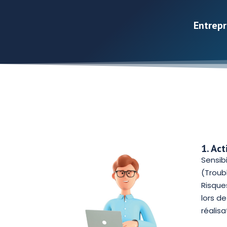
Entrepr
1. Ac
Sensibi
(Troub
Risque
lors d
réalis