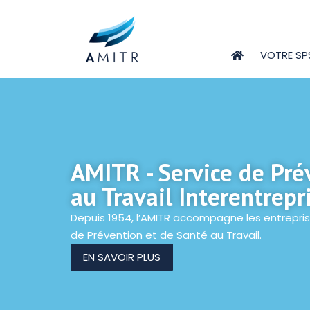
VOTRE SP
AMITR - Service de Pré
au Travail Interentrepr
Depuis 1954, l’AMITR accompagne les entreprise
de Prévention et de Santé au Travail.
EN SAVOIR PLUS