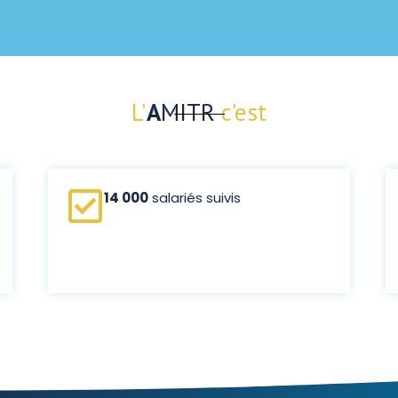
L'
A
MITR
c'est
14 000
salariés suivis