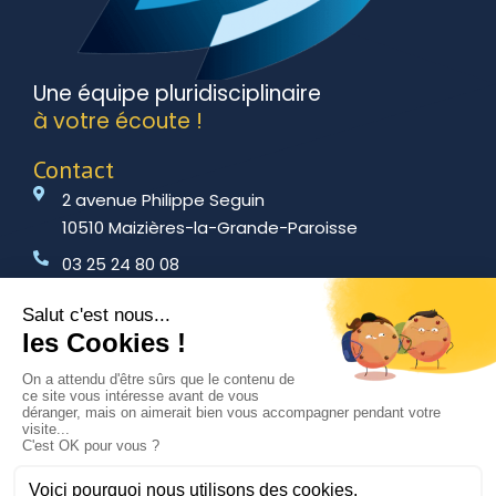
Une équipe pluridisciplinaire
à votre écoute !
Contact
2 avenue Philippe Seguin
10510 Maizières-la-Grande-Paroisse
03 25 24 80 08
amitr@amitr.fr
Employeur
Salarié
Chef d’entreprise indépendant
Adhérer