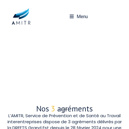
Menu
Une équipe pluridisciplinaire
Agréments / Certification
Statuts / Règlement intérieur
Projet de service / CPOM
Engagements de la Direction
Agréments & Certification
Nos
3
agréments
L’AMITR, Service de Prévention et de Santé au Travail
interentreprises dispose de 3 agréments délivrés par
la DREETS Grand Est depuis le 28 février 2024 pour une