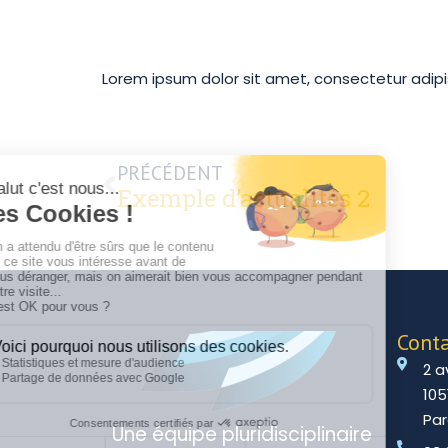
Lorem ipsum dolor sit amet, consectetur adipisci
PRÉCÉDENT
Exemple d’actualités 2
Cont
2 a
105
Par
Une équipe pluridisciplinaire