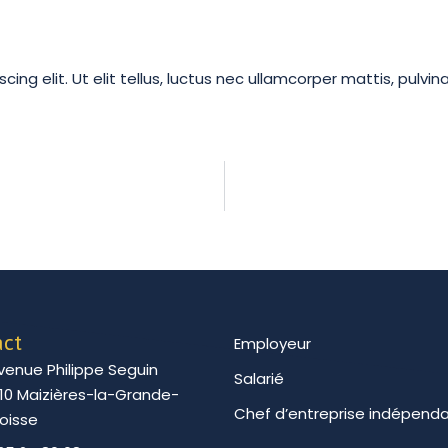
ng elit. Ut elit tellus, luctus nec ullamcorper mattis, pulvin
act
Employeur
venue Philippe Seguin
Salarié
10 Maizières-la-Grande-
Chef d’entreprise indépend
oisse